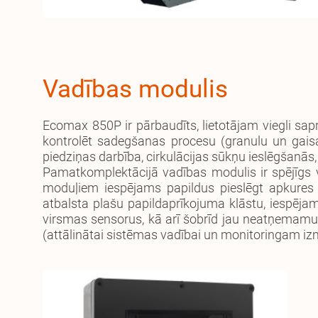
Vadības modulis
Ecomax 850P ir pārbaudīts, lietotājam viegli sap
kontrolēt sadegšanas procesu (granulu un gaisa
piedziņas darbība, cirkulācijas sūkņu ieslēgšanās,
Pamatkomplektācijā vadības modulis ir spējīgs va
moduļiem iespējams papildus pieslēgt apkures 
atbalsta plašu papildaprīkojuma klāstu, iespēj
virsmas sensorus, kā arī šobrīd jau neatņemam
(attālinātai sistēmas vadībai un monitoringam izm