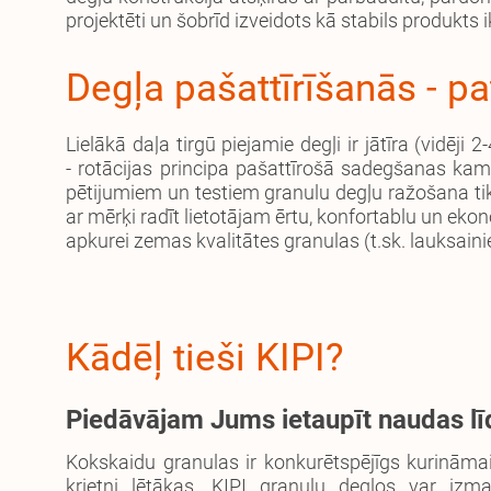
projektēti un šobrīd izveidots kā stabils produkts
Degļa pašattīrīšanās - p
Lielākā daļa tirgū piejamie degļi ir jātīra (vidēj
- rotācijas principa pašattīrošā sadegšanas ka
pētijumiem un testiem granulu degļu ražošana tik
ar mērķi radīt lietotājam ērtu, konfortablu un eko
apkurei zemas kvalitātes granulas (t.sk. lauksaini
Kādēļ tieši KIPI?
Piedāvājam Jums ietaupīt naudas lī
Kokskaidu granulas ir konkurētspējīgs kurināmai
krietni lētākas. KIPI granulu degļos var izm