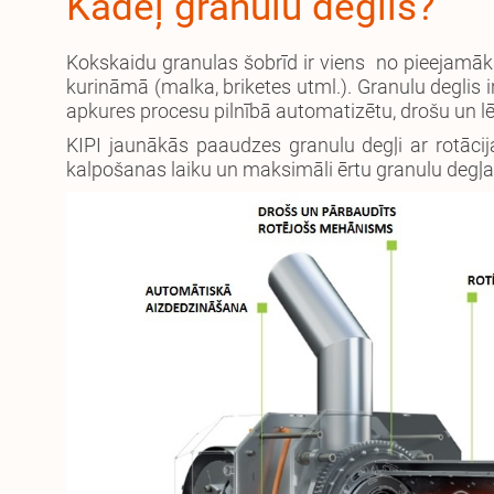
Kādēļ granulu deglis?
Kokskaidu granulas šobrīd ir viens no pieejamāk
kurināmā (malka, briketes utml.). Granulu deglis i
apkures procesu pilnībā automatizētu, drošu un lē
KIPI jaunākās paaudzes granulu degļi ar rotācij
kalpošanas laiku un maksimāli ērtu granulu degļa 