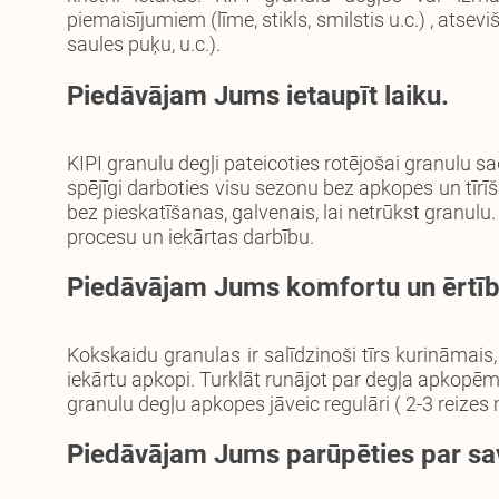
piemaisījumiem (līme, stikls, smilstis u.c.) , at
saules puķu, u.c.).
Piedāvājam Jums ietaupīt laiku.
KIPI granulu degļi pateicoties rotējošai granulu s
spējīgi darboties visu sezonu bez apkopes un tīrīš
bez pieskatīšanas, galvenais, lai netrūkst granulu.
procesu un iekārtas darbību.
Piedāvājam Jums komfortu un ērtī
Kokskaidu granulas ir salīdzinoši tīrs kurināmais,
iekārtu apkopi. Turklāt runājot par degļa apkopēm,
granulu degļu apkopes jāveic regulāri ( 2-3 reizes
Piedāvājam Jums parūpēties par s