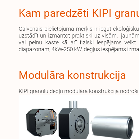
Kam paredzēti KIPI granu
Galvenais pielietojuma mērķis ir iegūt ekoloģisk
uzstādīt un izmantot praktiski uz visām, jaunām
vai pelnu kaste kā arī fiziski iespējams vei
diapazonam, 4kW-250 kW, degļus iespējams izman
Modulāra konstrukcija
KIPI granulu degļu modulāra konstrukcija nodroš