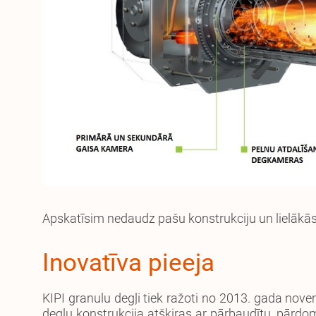
Apskatīsim nedaudz pašu konstrukciju un lielākās
Inovatīva pieeja
KIPI granulu degļi tiek ražoti no 2013. gada novem
degļu konstrukcija atšķiras ar pārbaudītu, pārdo