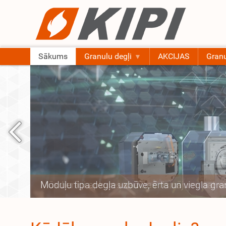
Sākums
Granulu degļi
AKCIJAS
Granu
Moduļu tipa degļa uzbūve, ērta un viegla gr