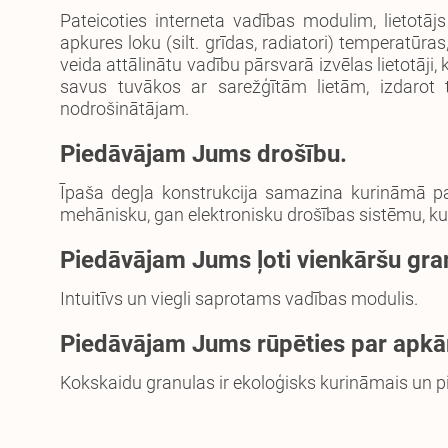
Pateicoties interneta vadības modulim, lietotā
apkures loku (silt. grīdas, radiatori) temperatūra
veida attālinātu vadību pārsvarā izvēlas lietotāji, k
savus tuvākos ar sarežģītām lietām, izdarot
nodrošinātājam.
Piedāvājam Jums drošību.
Īpaša degļa konstrukcija samazina kurināmā pad
mehānisku, gan elektronisku drošības sistēmu, kur
Piedāvājam Jums ļoti vienkāršu gra
Intuitīvs un viegli saprotams vadības modulis.
Piedāvājam Jums rūpēties par apkār
Kokskaidu granulas ir ekoloģisks kurināmais un 