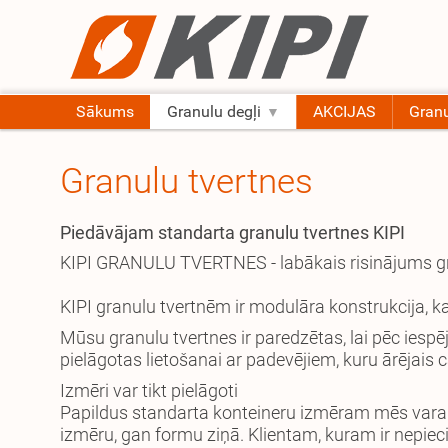
Sākums
Granulu degļi
AKCIJAS
Granu
Granulu tvertnes
Piedāvājam standarta granulu tvertnes KIPI
KIPI GRANULU TVERTNES - labākais risinājums g
KIPI granulu tvertnēm ir modulāra konstrukcija, k
Mūsu granulu tvertnes ir paredzētas, lai pēc iespē
pielāgotas lietošanai ar padevējiem, kuru ārējais 
Izmēri var tikt pielāgoti
Papildus standarta konteineru izmēram mēs varam 
izmēru, gan formu ziņā. Klientam, kuram ir nepie