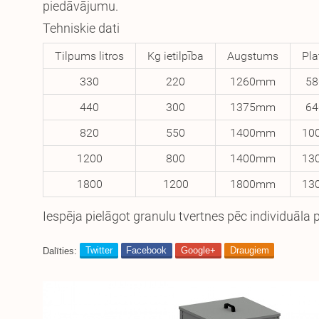
piedāvājumu.
Tehniskie dati
Tilpums litros
Kg ietilpība
Augstums
Pl
330
220
1260mm
5
440
300
1375mm
6
820
550
1400mm
10
1200
800
1400mm
13
1800
1200
1800mm
13
Iespēja pielāgot granulu tvertnes pēc individuāla
Dalīties:
Twitter
Facebook
Google+
Draugiem