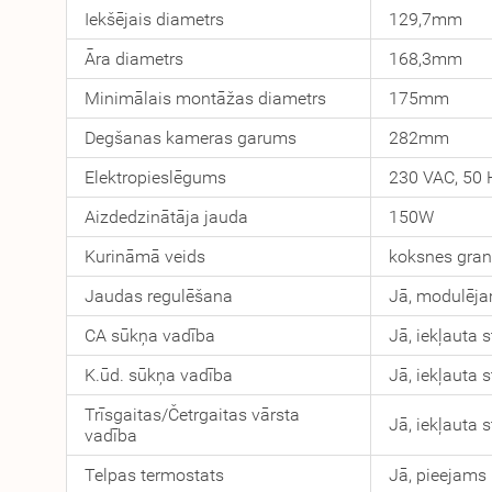
Iekšējais diametrs
129,7mm
Āra diametrs
168,3mm
Minimālais montāžas diametrs
175mm
Degšanas kameras garums
282mm
Elektropieslēgums
230 VAC, 50 
Aizdedzinātāja jauda
150W
Kurināmā veids
koksnes gra
Jaudas regulēšana
Jā, modulēj
CA sūkņa vadība
Jā, iekļauta
K.ūd. sūkņa vadība
Jā, iekļauta
Trīsgaitas/Četrgaitas vārsta
Jā, iekļauta 
vadība
Telpas termostats
Jā, pieejams